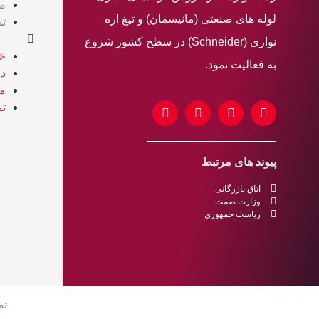
م
لوله های صنعتی (مانیسمان) و تیغ اره
تم
نواری (Schneider) در سطح کشور شروع
خا
به فعالیت نمود.
در
م
تم
پیوند های مرتبط
اتاق بازرگانی
وزارت صمت
ریاست جمهوری
تم