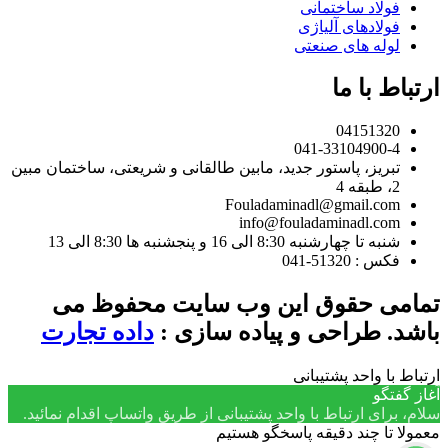
فولاد ساختمانی
فولادهای آلیاژی
لوله های صنعتی
ارتباط با ما
04151320
041-33104900-4
تبریز، پاستور جدید، مابین طالقانی و شریعتی، ساختمان مبین
2، طبقه 4
Fouladaminadl@gmail.com
info@fouladaminadl.com
شنبه تا چهارشنبه 8:30 الی 16 و پنجشنبه ها 8:30 الی 13
فکس : 51320-041
تمامی حقوق این وب سایت محفوظ می
باشد. طراحی و پیاده سازی :
داده تجارت
ارتباط با واحد پشتیبانی
آغاز گفتگو
سلام، برای ارتباط با واحد پشتیبانی از طریق واتساپ اقدام نمائید.
معمولا تا چند دقیقه پاسخگو هستیم