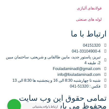
فولادهای آلیاژی
لوله های صنعتی
ارتباط با ما
04151320
041-33104900-4
تبریز، پاستور جدید، مابین طالقانی و شریعتی، ساختمان مبین
2، طبقه 4
Fouladaminadl@gmail.com
info@fouladaminadl.com
شنبه تا چهارشنبه 8:30 الی 16 و پنجشنبه ها 8:30 الی 13
فکس : 51320-041
تمامی حقوق این وب سایت
محفوظ می باشد. طراحی و
ارتباط با واحد پشتیبانی