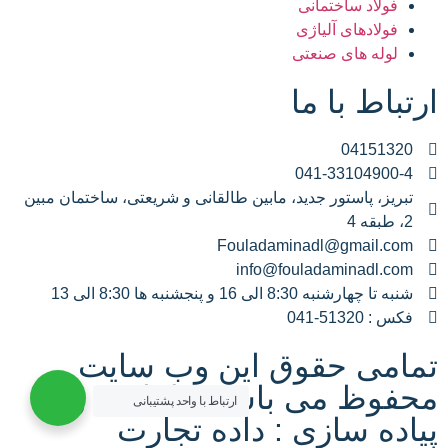
فولاد ساختمانی
فولادهای آلیاژی
لوله های صنعتی
ارتباط با ما
04151320
041-33104900-4
تبریز، پاستور جدید، مابین طالقانی و شریعتی، ساختمان مبین
2، طبقه 4
Fouladaminadl@gmail.com
info@fouladaminadl.com
شنبه تا چهارشنبه 8:30 الی 16 و پنجشنبه ها 8:30 الی 13
فکس : 51320-041
تمامی حقوق این وب سایت
محفوظ می باشد. طراحی و
ارتباط با واحد پشتیبانی
پیاده سازی :
داده تجارت