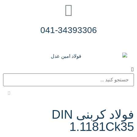
041-34393306
فولاد کربنی DIN
1.1181Ck35