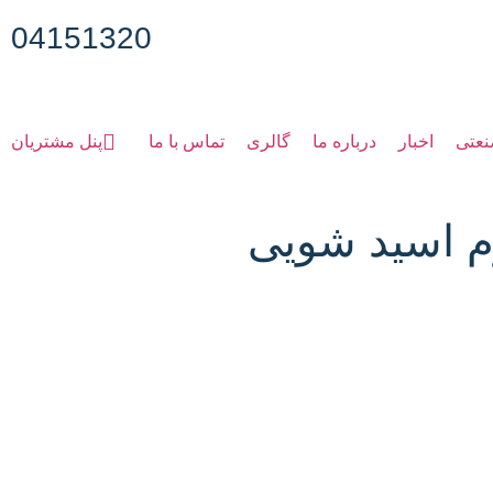
04151320
نعتی
اخبار
درباره ما
گالری
تماس با ما
پنل مشتریان
م اسید شویی