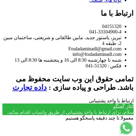
لوله های صنعتی
ارتباط با ما
04151320
041-33104900-4
تبریز، پاستور جدید، مابین طالقانی و شریعتی، ساختمان مبین
2، طبقه 4
Fouladaminadl@gmail.com
info@fouladaminadl.com
شنبه تا چهارشنبه 8:30 الی 16 و پنجشنبه ها 8:30 الی 13
فکس : 51320-041
تمامی حقوق این وب سایت محفوظ می
باشد. طراحی و پیاده سازی :
داده تجارت
ارتباط با واحد پشتیبانی
آغاز گفتگو
سلام، برای ارتباط با واحد پشتیبانی از طریق واتساپ اقدام نمائید.
معمولا تا چند دقیقه پاسخگو هستیم