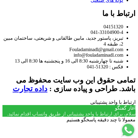
لوله های صنعتی
ارتباط با ما
04151320
041-33104900-4
تبریز، پاستور جدید، مابین طالقانی و شریعتی، ساختمان مبین
2، طبقه 4
Fouladaminadl@gmail.com
info@fouladaminadl.com
شنبه تا چهارشنبه 8:30 الی 16 و پنجشنبه ها 8:30 الی 13
فکس : 51320-041
تمامی حقوق این وب سایت محفوظ می
باشد. طراحی و پیاده سازی :
داده تجارت
ارتباط با واحد پشتیبانی
آغاز گفتگو
سلام، برای ارتباط با واحد پشتیبانی از طریق واتساپ اقدام نمائید.
معمولا تا چند دقیقه پاسخگو هستیم